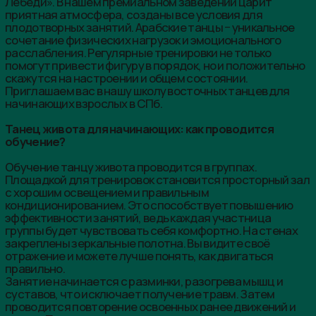
отражение и можете лучше понять, как двигаться
правильно.
Занятие начинается с разминки, разогрева мышц и
суставов, что исключает получение травм. Затем
проводится повторение освоенных ранее движений и
связок. После этого, как правило, тренер переходит к
подаче нового танцевального материала. Программа
тренировки может корректироваться.
В чём польза танца живота?
Посещение танцевальных тренировок приносит немало
пользы. Постоянные участники студии танца живота в
Приморском районе отмечают такие положительные
результаты:
коррекция фигуры, избавление от лишних
сантиметров на талии и бёдрах, появление
красивых выразительных изгибов;
укрепление мышц спины и улучшение осанки, что
обусловлено выполнением особых элементов,
свойственных арабским танцам;
улучшение кровообращения в органах малого таза,
это позволяет избавиться от ряда женских проблем
в виде сбоев цикла, развития спаечных процессов;
повышение настроения и стабилизация
эмоционального состояния за счёт танцевального
фитнеса и приятного общения с другими
участницами группы.
Хотите, чтобы движения стали плавными, походка −
лёгкой, фигура − точёной? Записывайтесь на обучение
танцу живота в СПб в «Гуси-Лебеди».