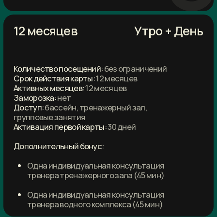
GW Fitness Club
+7 (812) 565-79-82
mop.gusi@gw-grand.ru
Санкт-Петербург
Туристская улица, д. 25, литера А,
помещение 13-Н
7:00—24:00 будние дни
9:00—23:00 выходные и праздничные дни
Согласие на обработку персональных данных
Постановление Правительства РФ
Перечень медицинских противопоказаний к занятиям
Правила посещения клуба
Политика конфиденциальности
Оферта
ООО «Гранд»
ИНН 7805717442
ОГРН 1177847369556
© GW Fitness, 2022-2024