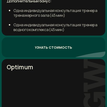
12 месяцев
Безлимит
Количество посещений:
без ограничений
Срок действия карты:
12 месяцев
Активных месяцев:
12 месяцев
Заморозка:
есть
Доступ:
бассейн, тренажерный зал, групповые
занятия
Активация первой карты:
30 дней
Дополнительный бонус:
Анализ состава тела на оборудовании
«InBody»
Одна индивидуальная консультация
тренера водного комплекса (45 мин)
Одна индивидуальная консультация
тренера водного комплекса (45 мин)
УЗНАТЬ СТОИМОСТЬ