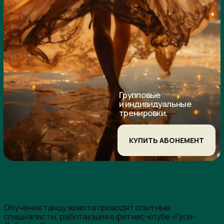
Групповые
и индивидуальные
тренировки.
КУПИТЬ АБОНЕМЕНТ
Обучение танцу живота проводят опытные
специалисты, работающие в фитнес-клубе «Гуси-
Лебеди». В нашем премиальном заведении царит
приятная атмосфера, созданы все условия для
плодотворных занятий. Арабские танцы − уникальное
сочетание физических нагрузок и эмоционального
расслабления. Регулярные тренировки не только
помогут привести фигуру в порядок, но и положительно
скажутся на настроении и общем состоянии.
Приглашаем вас в нашу школу восточных танцев для
начинающих взрослых в СПб.
Танец живота для начинающих: как проводится
обучение?
Обучение танцу живота проводится в группах.
Площадкой для тренировок становится просторный зал
с хорошим освещением и правильным
кондиционированием. Это способствует повышению
эффективности занятий, ведь каждая участница
группы будет чувствовать себя комфортно. На стенах
закреплены зеркальные полотна. Вы видите своё