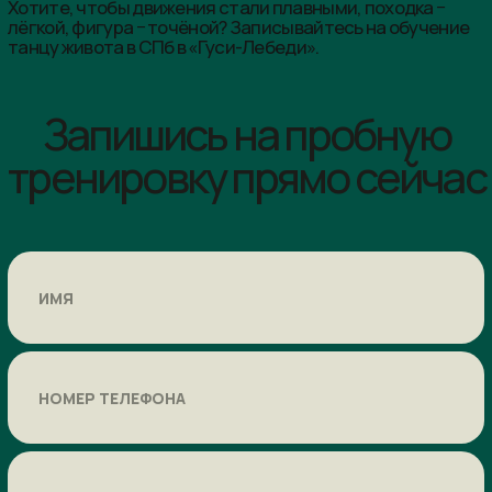
Base
6 месяцев
Безлимит
Количество посещений:
без ограничений
Срок действия карты:
6 месяцев
Активных месяцев:
6 месяцев
Заморозка:
нет
Доступ:
бассейн, тренажерный зал, групповые
занятия
Активация первой карты:
30 дней