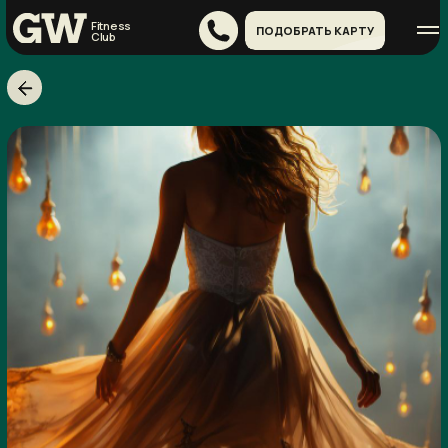
Fitness
ПОДОБРАТЬ КАРТУ
Сlub
Т
А
Н
Е
Ц
Ж
И
В
О
Т
А