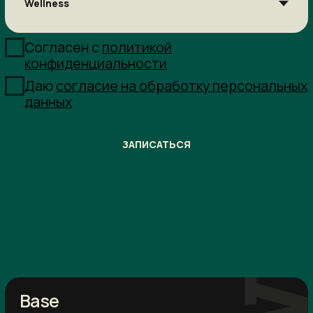
Дополнительный бонус:
Одна индивидуальная консультация тренера
тренажерного зала (45 мин)
Одна индивидуальная консультация тренера
водного комплекса (45 мин)
УЗНАТЬ СТОИМОСТЬ
Optimum
12 месяцев
Утро + День
Количество посещений:
без ограничений
Срок действия карты:
12 месяцев