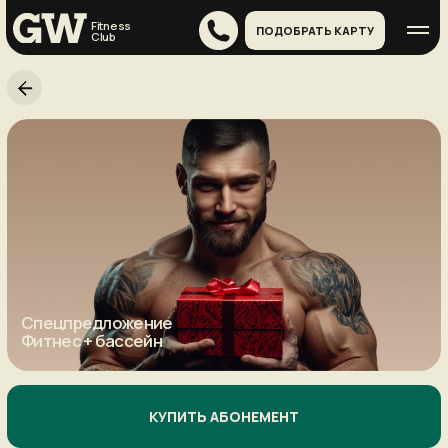
Fitness
ПОДОБРАТЬ КАРТУ
Сlub
6
м
е
с
в
п
о
д
а
р
о
к
Спецпредложение
Фитнес + бассейн
КУПИТЬ АБОНЕМЕНТ
При покупке годовой
клубной карты — 6