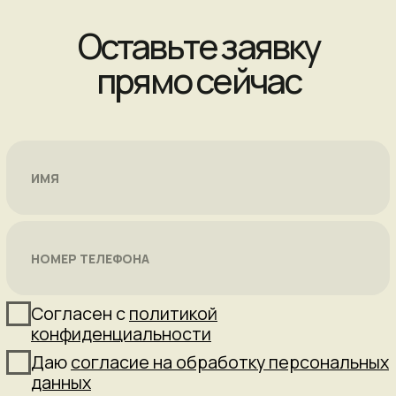
GW Fitness Club
+7 (812) 565-79-82
mop.gusi@gw-grand.ru
Санкт-Петербург
Туристская улица, д. 25, литера А,
помещение 13-Н
7:00—24:00 будние дни
9:00—23:00 выходные и праздничные дни
Согласие на обработку персональных данных
Постановление Правительства РФ
Перечень медицинских противопоказаний к занятиям
Правила посещения клуба