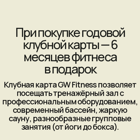
месяцев фитнеса
в подарок
Клубная карта GW Fitness позволяет
посещать тренажёрный зал с
профессиональным оборудованием,
современный бассейн, жаркую
сауну, разнообразные групповые
занятия (от йоги до бокса).
Для вас работают топовые тренеры,
которые помогут достичь любой
фитнес-цели: сбросить вес, набрать
массу, укрепить здоровье, повысить
выносливость.
На всех занятиях и в тренажёрном
зале царит дружелюбная
атмосфера, которая вдохновляет
становиться лучше.
Предложение ограничено.