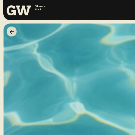
Fitness
Сlub
Б
е
з
л
и