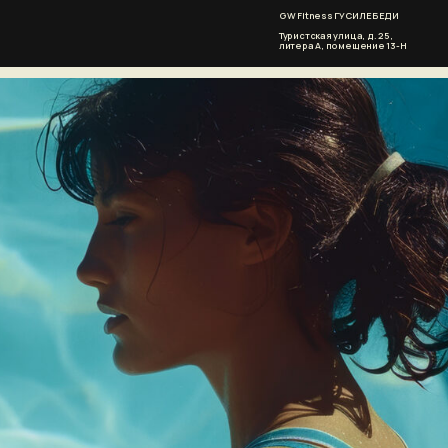
GW Fitness ГУСИ ЛЕБЕДИ
8 (812) 56
Туристская улица, д. 25,
литера А, помещение 13-Н
62
м
и
т
з
а
9