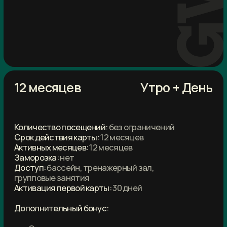
GW Fitness Club
+7 (812) 565-79-82
mop.gusi@gw-grand.ru
Санкт-Петербург
Туристская улица, д. 25, литера А,
помещение 13-Н
7:00—24:00 будние дни
9:00—23:00 выходные и праздничные дни
Согласие на обработку персональных данных
Постановление Правительства РФ
Перечень медицинских противопоказаний к занятиям
Правила посещения клуба
Политика конфиденциальности