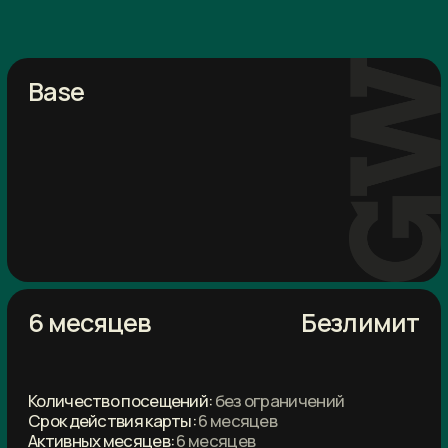
Количество посещений:
без ограничений
Срок действия карты:
12 месяцев
Активных месяцев:
12 месяцев
Заморозка:
нет
Доступ:
бассейн, тренажерный зал,
групповые занятия
Активация первой карты:
30 дней
Дополнительный бонус:
Одна индивидуальная консультация
тренера тренажерного зала (45 мин)
Одна индивидуальная консультация
тренера водного комплекса (45 мин)
УЗНАТЬ СТОИМОСТЬ
Premium