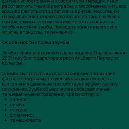
самба;
сальса;
фламенко;
танец живота.
Зумба-фитнес в Приморском районе в «Гуси-Лебеди» −
это энергичная тренировка, которая приносит пользу
для здоровья и дарит отличное настроение. В течение
часа танцев вы можете избавиться от 400 до 500
калорий, что позволит сделать фигуру стройнее.
На занятиях выполняются активные движения, за счёт
чего задействуются разные группы мышц. Всё тело
подтягивается, мускулы становятся выразительнее.
Зумба − прекрасный способ борьбы со стрессом.
Регулярные занятия способствуют раскрепощению,
приобретению уверенности в себе, избавлению от
усталости и повышению настроения.
Как проводится тренировка?
Танцевальные тренировки проходят в современных,
хорошо освещённых залах. Для вашего комфорта в
помещении поддерживается оптимальный
микроклимат. На стенах закреплены зеркала, благодаря
которым вы можете увидеть ошибки при выполнении
движений и исправить их.
Длительность занятий составляет 45-60 минут. На
первоначальном этапе проводится разминка, мышцы
подготавливаются к нагрузкам. Затем запускаются
латиноамериканские треки, каждой композиции
соответствует уникальная хореография. В конце
занятия выполняется растяжка для расслабления.