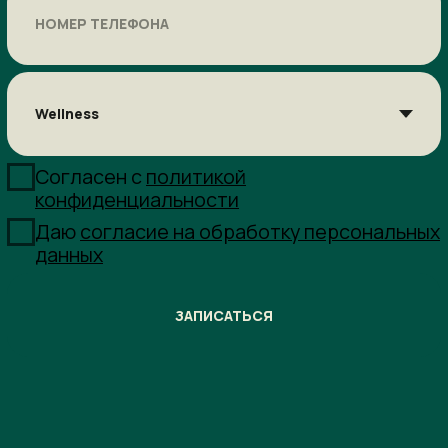
Заморозка:
нет
Доступ:
бассейн, тренажерный зал, групповые
занятия
Активация первой карты:
30 дней
Дополнительный бонус:
Одна индивидуальная консультация тренера
тренажерного зала (45 мин)
Одна индивидуальная консультация тренера
водного комплекса (45 мин)
УЗНАТЬ СТОИМОСТЬ
Optimum
12 месяцев
Утро + День