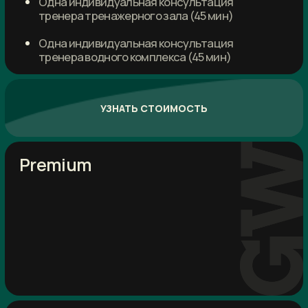
Оферта
ООО «Гранд»
ИНН 7805717442
ОГРН 1177847369556
© GW Fitness, 2022-2024