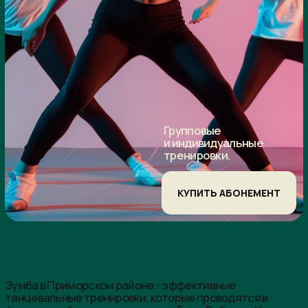
Групповые
и индивидуальные
тренировки.
КУПИТЬ АБОНЕМЕНТ
Зумба в Приморском районе − эффективные
танцевальные тренировки, которые проводятся в
фитнес-клубе премиум-класса «Гуси-Лебеди». У нас
работают опытные хореографы, способные научить вас
красиво двигаться под латинские ритмы. Небольшой
набор движений, множество вариаций танцевальных
связок, зажигательные мотивы − всё это является
особенностями зумбы. Посещать занятия могут как
опытные танцоры, так и новички.
Особенности и польза зумбы
Зумба появилась относительно недавно. Она возникла в
2001 году благодаря хореографу Альберто Перезу из
Колумбии.
Элементы этого танца достаточно быстро вошли в
фитнес-программы, поскольку высокая скорость
выполнения движения способствует эффективному
похудению. Зумба объединила в себе различные
танцевальные направления, среди которых:
хип-хоп;