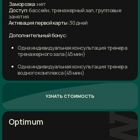
12 месяцев
Безлимит
Количество посещений:
без ограничений
Срок действия карты:
12 месяцев
Активных месяцев:
12 месяцев
Заморозка:
есть
Доступ:
бассейн, тренажерный зал, групповые
занятия
Активация первой карты:
30 дней
Дополнительный бонус:
Анализ состава тела на оборудовании
«InBody»
Одна индивидуальная консультация
тренера водного комплекса (45 мин)
Одна индивидуальная консультация
тренера водного комплекса (45 мин)
УЗНАТЬ СТОИМОСТЬ