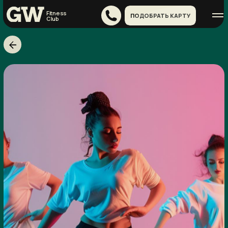
Fitness
ПОДОБРАТЬ КАРТУ
Сlub
З
У
М
Б
А